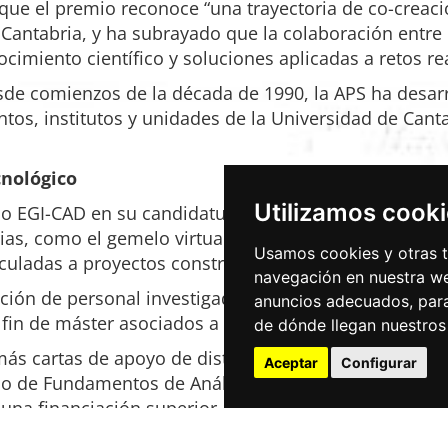
ue el premio reconoce “una trayectoria de co-creaci
a Cantabria, y ha subrayado que la colaboración entre
imiento científico y soluciones aplicadas a retos re
de comienzos de la década de 1990, la APS ha desarr
ntos, institutos y unidades de la Universidad de Can
cnológico
Utilizamos cook
o EGI-CAD en su candidatura figuran desarrollos relac
ias, como el gemelo virtual del Puerto de Santander
Usamos cookies y otras t
culadas a proyectos constructivos portuarios.
navegación en nuestra we
ción de personal investigador y alumnado en prácticas
anuncios adecuados, para
s fin de máster asociados a los proyectos conjuntos.
de dónde llegan nuestros 
más cartas de apoyo de distintos grupos de investigac
Aceptar
Configurar
rupo de Fundamentos de Análisis Económico que señal
una financiación superior a 656.000 euros y resultado