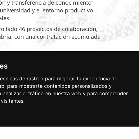
ón y transferencia de conocimiento”
 universidad y el entorno productivo
ales.
ollado 46 proyectos de colaboración,
tabria, con una contratación acumulada
ies
ionados con la digitalización y
, el desarrollo de un entorno común de
écnicas de rastreo para mejorar tu experiencia de
b, para mostrarte contenidos personalizados y
 en estas iniciativas, así como la
 analizar el tráfico en nuestra web y para comprender
visitantes.
ión, institutos y responsables
ó los estudios sobre impacto económico
s aplicados tanto a la investigación