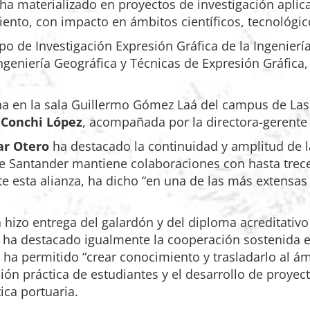
 ha materializado en proyectos de investigación aplica
iento, con impacto en ámbitos científicos, tecnológi
o de Investigación Expresión Gráfica de la Ingenierí
ngeniería Geográfica y Técnicas de Expresión Gráfica,
na en la sala Guillermo Gómez Laá del campus de Las 
,
Conchi López
, acompañada por la directora-gerente
ar Otero
ha destacado la continuidad y amplitud de l
de Santander mantiene colaboraciones con hasta trec
te esta alianza, ha dicho “en una de las más extensas
 hizo entrega del galardón y del diploma acreditativo 
 ha destacado igualmente la cooperación sostenida en
ha permitido “crear conocimiento y trasladarlo al ám
ón práctica de estudiantes y el desarrollo de proye
tica portuaria.