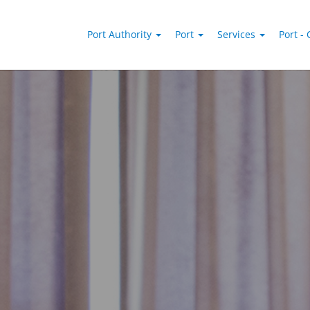
Port Authority
Port
Services
Port - 