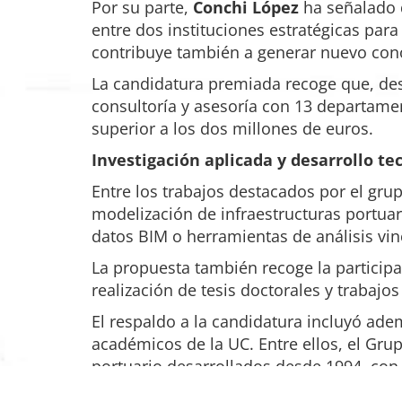
Por su parte,
Conchi López
ha señalado q
entre dos instituciones estratégicas par
contribuye también a generar nuevo conoc
La candidatura premiada recoge que, des
consultoría y asesoría con 13 departame
superior a los dos millones de euros.
Investigación aplicada y desarrollo te
Entre los trabajos destacados por el grup
modelización de infraestructuras portuar
datos BIM o herramientas de análisis vin
La propuesta también recoge la participa
realización de tesis doctorales y trabajo
El respaldo a la candidatura incluyó ade
académicos de la UC. Entre ellos, el G
portuario desarrollados desde 1994, con 
como a la docencia universitaria.