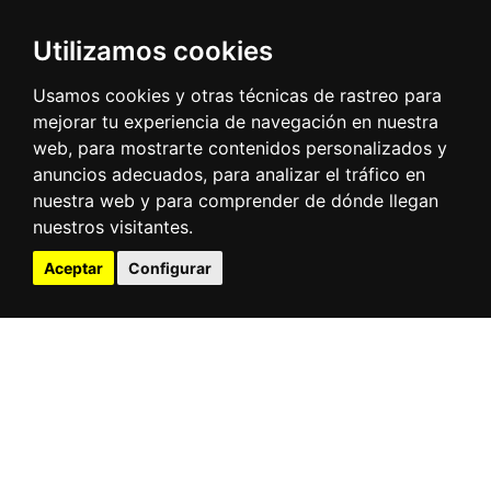
Ships at the port
Meteorology
Utilizamos cookies
Electronic office
Contractor profile
Usamos cookies y otras técnicas de rastreo para
Port community
mejorar tu experiencia de navegación en nuestra
Traffic statistics
Infrestructure
web, para mostrarte contenidos personalizados y
3D virtual tour
anuncios adecuados, para analizar el tráfico en
nuestra web y para comprender de dónde llegan
Contact
nuestros visitantes.
Muelles de Maliaño s/n
Aceptar
Configurar
39009 Santander (Cantabria -
España)
(34) 942 20 36 00
Twitter
Contact us