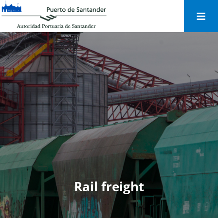
Togg
navi
Rail freight