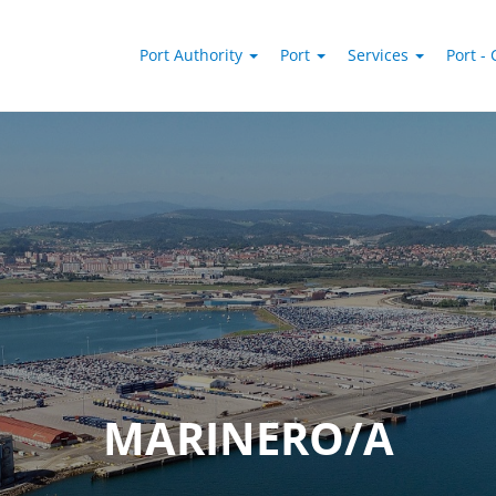
Port Authority
Port
Services
Port - 
MARINERO/A