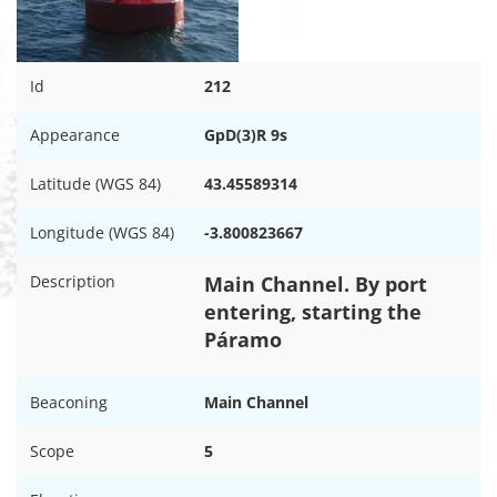
Id
212
Appearance
GpD(3)R 9s
Latitude (WGS 84)
43.45589314
Longitude (WGS 84)
-3.800823667
Description
Main Channel. By port
entering, starting the
Páramo
Beaconing
Main Channel
Scope
5