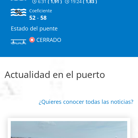
6:31
(
1,91
)
19:24
(
1,83
)
Coeficiente
52
-
58
Estado del puente
CERRADO
Actualidad en el puerto
¿Quieres conocer todas las noticias?