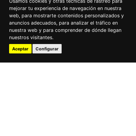
Usamos cookies y otras técnicas de rastreo para
exposición La
mejorar tu experiencia de navegación en nuestra
figura en el tapiz.
Juan Navarro
web, para mostrarte contenidos personalizados y
Baldeweg
anuncios adecuados, para analizar el tráfico en
nuestra web y para comprender de dónde llegan
Nave Sotoliva
nuestros visitantes.
Ver detalles
Aceptar
Configurar
Página
1
Page
2
Page
3
Page
4
Page
5
Page
6
Page
7
Page
8
Page
9
…
Sig
››
Paginación
actual
pág
Última
Último »
página