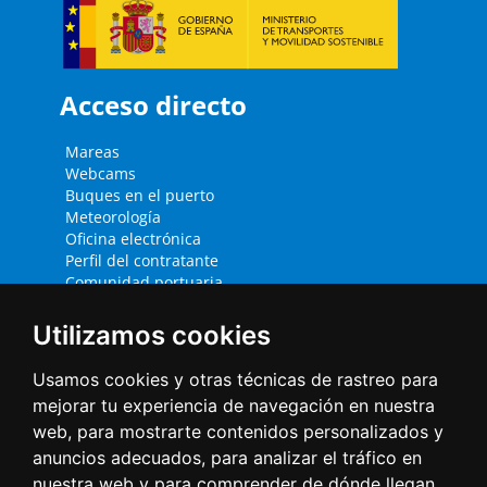
Acceso directo
Mareas
Webcams
Buques en el puerto
Meteorología
Oficina electrónica
Perfil del contratante
Comunidad portuaria
Estadísticas de tráfico
Infraestructura
Utilizamos cookies
Tour Virtual 3D
Usamos cookies y otras técnicas de rastreo para
Contacto
mejorar tu experiencia de navegación en nuestra
web, para mostrarte contenidos personalizados y
Muelles de Maliaño s/n
anuncios adecuados, para analizar el tráfico en
39009 Santander (Cantabria -
nuestra web y para comprender de dónde llegan