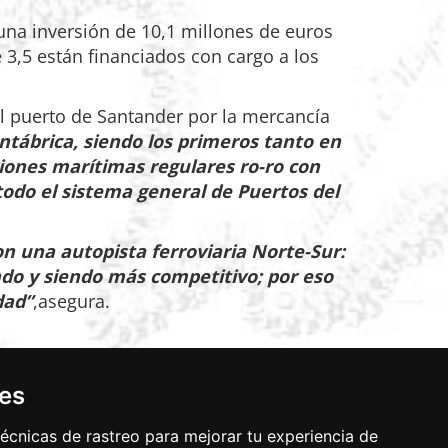
una inversión de 10,1 millones de euros
e 3,5 están financiados con cargo a los
l puerto de Santander por la mercancía
antábrica, siendo los primeros tanto en
ones marítimas regulares ro-ro con
todo el sistema general de Puertos del
on una autopista ferroviaria Norte-Sur:
ndo y siendo más competitivo; por eso
dad”
,asegura.
n forma de L (64 m x 75 m) y sustentado
ies
lineales de estos pilotes, 1.560.000 kg de
écnicas de rastreo para mejorar tu experiencia de