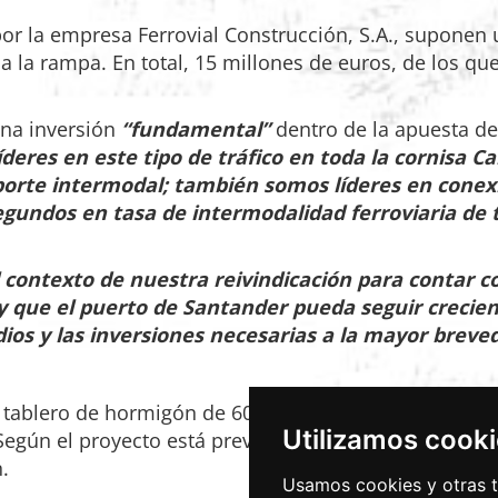
or la empresa Ferrovial Construcción, S.A., suponen 
a la rampa. En total, 15 millones de euros, de los qu
una inversión
“fundamental”
dentro de la apuesta de
deres en este tipo de tráfico en toda la cornisa C
orte intermodal; también somos líderes en conexi
egundos en tasa de intermodalidad ferroviaria de 
l contexto de nuestra reivindicación para contar c
y que el puerto de Santander pueda seguir crecie
ios y las inversiones necesarias a la mayor breve
n tablero de hormigón de 60 centímetros de canto, co
Utilizamos cook
egún el proyecto está previsto ejecutar 2.650 metros 
.
Usamos cookies y otras t