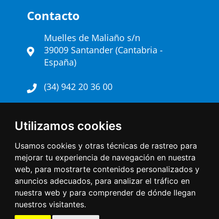
Contacto
Muelles de Maliaño s/n
39009 Santander (Cantabria -
España)
(34) 942 20 36 00
Twitter
Utilizamos cookies
Escríbenos
Usamos cookies y otras técnicas de rastreo para
mejorar tu experiencia de navegación en nuestra
Linkedin
web, para mostrarte contenidos personalizados y
anuncios adecuados, para analizar el tráfico en
nuestra web y para comprender de dónde llegan
Copyright © 2026 - Autoridad Portuaria de
nuestros visitantes.
Santander. Todos los derechos reservados
Aviso Legal
Política de privacidad