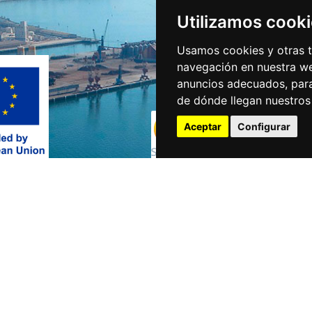
Utilizamos cook
Usamos cookies y otras t
navegación en nuestra we
anuncios adecuados, para
de dónde llegan nuestros 
Aceptar
Configurar
Acceso directo
Contact
Mareas
Muelles
Webcams
39009 S
Buques en el puerto
Meteorología
(34) 942
Oficina electrónica