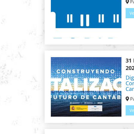
Pa
Ve
31
20
Dig
Con
Can
Pa
Ve