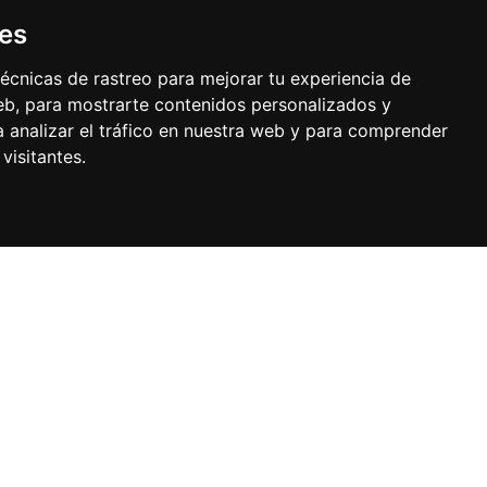
ies
écnicas de rastreo para mejorar tu experiencia de
b, para mostrarte contenidos personalizados y
 analizar el tráfico en nuestra web y para comprender
visitantes.
o
 de Maliaño s/n
antander (Cantabria - España)
 20 36 00
Twitter