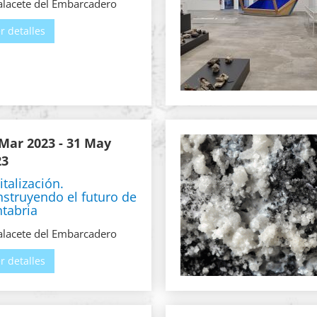
lacete del Embarcadero
r detalles
 Mar 2023
- 31 May
23
italización.
struyendo el futuro de
tabria
lacete del Embarcadero
r detalles