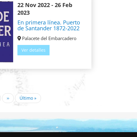
22 Nov 2022
- 26 Feb
2023
En primera línea. Puerto
de Santander 1872-2022
Palacete del Embarcadero
Ver detalles
e
Siguiente
››
Última
Último »
página
página