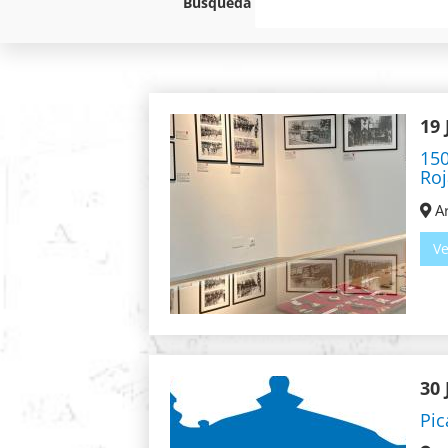
Búsqueda
19 
150
Roj
Ar
Ve
30 
Pic